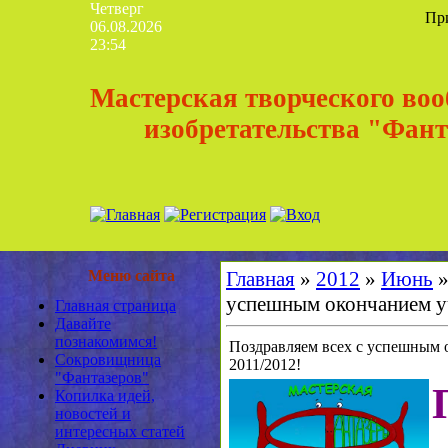
Четверг
Пр
06.08.2026
23:54
Мастерская творческого во
изобретательства "Фан
Меню сайта
Главная
»
2012
»
Июнь
успешным окончанием уч
Главная страница
Давайте
познакомимся!
Поздравляем всех с успешным 
Сокровищница
2011/2012!
"Фантазеров"
Копилка идей,
новостей и
интересных статей