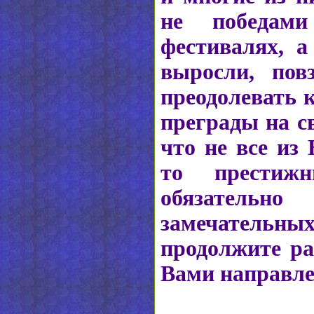
не победам
фестивалях, а
выросли, повз
преодолевать 
преграды на св
что не все из
то престиж
обязател
замечательных
продолжите ра
Вами направле