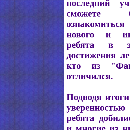
последний у
сможете б
ознакомиться 
нового и ин
ребята в э
достижения ле
кто из "Фан
отличился.
Подводя итоги 
уверенностью
ребята добили
и многие из н