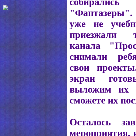
собиралис
"Фантазеры".
уже не учебн
приезжали 
канала "Прос
снимали ребя
свои проекты
экран гото
выложим их 
сможете их пос
Осталось за
мероприятия, и