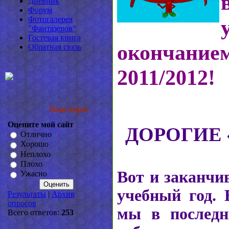
Дневник
Форум
Фотогалерея
"Фантазеров"
Гостевая книга
окончанием
Обратная связь
2011/2012!
Наш опрос
Оцените мой сайт
ДОРОГИЕ 
Отлично
Хорошо
Неплохо
Плохо
Вот и заканчи
Ужасно
учебный год. 
Результаты
|
Архив
опросов
мы в последн
Всего ответов:
253