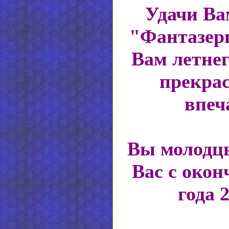
Удачи Ва
"Фантазер
Вам летнег
прекра
впеч
Вы молодц
Вас с окон
года 