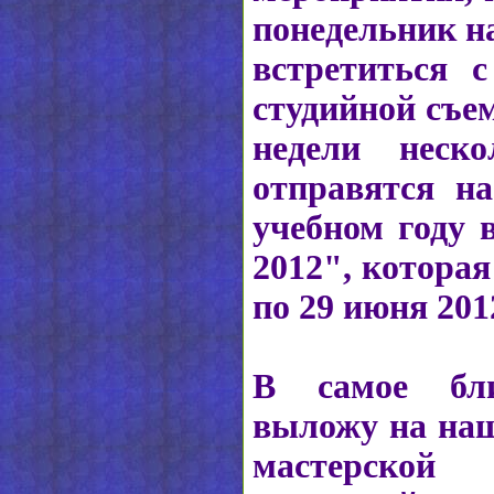
понедельник н
встретиться 
студийной съем
недели неско
отправятся н
учебном году 
2012", которая
по 29 июня 201
В самое бл
выложу на наш
мастерской