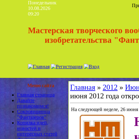
Понедельник
Пр
10.08.2026
09:20
Мастерская творческого во
изобретательства "Фан
Меню сайта
Главная
»
2012
»
Июн
июня 2012 года откр
Главная страница
Давайте
познакомимся!
На следующей неделе, 26 июня
Сокровищница
"Фантазеров"
Копилка идей,
новостей и
интересных статей