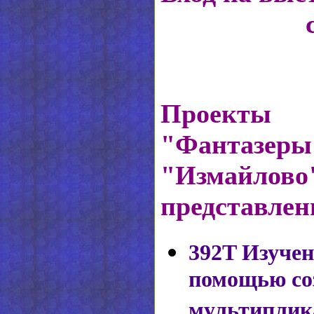
Проект
"Фантазер
"Измайлов
представлен
392T
Изучен
помощью со
мультиплик