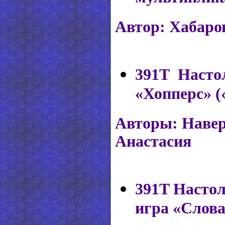
Автор: Хабаро
391T
Насто
«Хопперс» 
Авторы: Наве
Анастасия
391T
Настол
игра «Слов