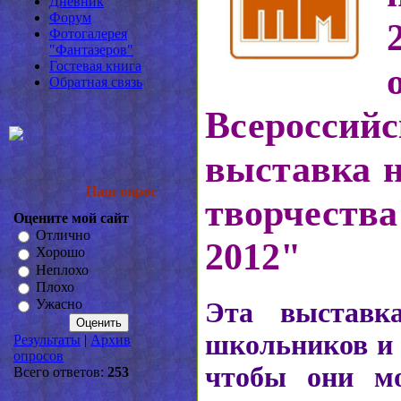
Дневник
Форум
Фотогалерея
"Фантазеров"
Гостевая книга
Обратная связь
Всероссийс
выставка н
Наш опрос
творчеств
Оцените мой сайт
Отлично
2012"
Хорошо
Неплохо
Плохо
Ужасно
Эта выставка
школьников и 
Результаты
|
Архив
опросов
чтобы они мо
Всего ответов:
253