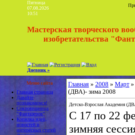
Пятница
Пр
07.08.2026
10:51
Мастерская творческого во
изобретательства "Фан
Дневник »
Меню сайта
Главная
»
2008
»
Март
»
(ДВА)- зима 2008
Главная страница
Давайте
познакомимся!
Детско-Взрослая Академия (ДВ
Сокровищница
С 17 по 22 ф
"Фантазеров"
Копилка идей,
новостей и
зимняя сесси
интересных статей