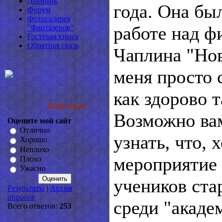
Дневник
года. Она бы
Форум
Фотогалерея
работе над 
"Фантазеров"
Гостевая книга
Обратная связь
Чаплина "Но
меня просто с
как здорово 
Наш опрос
Возможно вам
Оцените мой сайт
Отлично
узнать, что, х
Хорошо
Неплохо
мероприятие 
Плохо
Ужасно
учеников ст
Результаты
|
Архив
опросов
среди "акаде
Всего ответов:
253